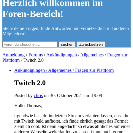
Herzlich willkommen im
Foren-Bereich!
Stelle deine Fragen, finde Antworten und vernetze dich mit anderen
Mitgliedern!
Zurücksetzen
Anmeldung
›
Forums
›
Ankündigungen / Allgemeines / Fragen zur
Plattform
›
Twitch 2.0
Ankündigungen / Allgemeines / Fragen zur Plattform
Twitch 2.0
Posted by
chris
on 30. Oktober 2021 um 19:09
Hallo Thomas,
irgendwie hast du im letzten Stream verlauten lassen, dass du
mit Twitch bald aufhörst. ich finde ehrlich gesagt das Format
ziemlich cool. Ist denn angedacht so etwas ähnliches auf einer
anderen Webseite weiterlaufen zu lassen (kann auch gerne