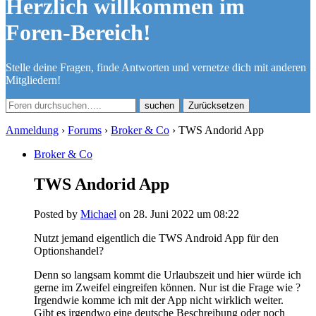
Herzlich willkommen im
Foren-Bereich!
Stelle deine Fragen, finde Antworten und vernetze dich mit anderen
Mitgliedern!
Zurücksetzen
Anmeldung
›
Forums
›
Broker & Co
›
TWS Andorid App
Broker & Co
TWS Andorid App
Posted by
Michael
on 28. Juni 2022 um 08:22
Nutzt jemand eigentlich die TWS Android App für den
Optionshandel?
Denn so langsam kommt die Urlaubszeit und hier würde ich
gerne im Zweifel eingreifen können. Nur ist die Frage wie ?
Irgendwie komme ich mit der App nicht wirklich weiter.
Gibt es irgendwo eine deutsche Beschreibung oder noch