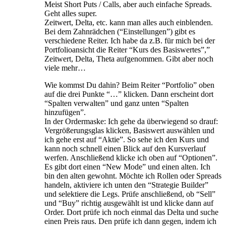
Meist Short Puts / Calls, aber auch einfache Spreads.
Geht alles super.
Zeitwert, Delta, etc. kann man alles auch einblenden.
Bei dem Zahnrädchen (“Einstellungen”) gibt es
verschiedene Reiter. Ich habe da z.B. für mich bei der
Portfolioansicht die Reiter “Kurs des Basiswertes”,”
Zeitwert, Delta, Theta aufgenommen. Gibt aber noch
viele mehr…
Wie kommst Du dahin? Beim Reiter “Portfolio” oben
auf die drei Punkte “…” klicken. Dann erscheint dort
“Spalten verwalten” und ganz unten “Spalten
hinzufügen”.
In der Ordermaske: Ich gehe da überwiegend so drauf:
Vergrößerungsglas klicken, Basiswert auswählen und
ich gehe erst auf “Aktie”. So sehe ich den Kurs und
kann noch schnell einen Blick auf den Kursverlauf
werfen. Anschließend klicke ich oben auf “Optionen”.
Es gibt dort einen “New Mode” und einen alten. Ich
bin den alten gewohnt. Möchte ich Rollen oder Spreads
handeln, aktiviere ich unten den “Strategie Builder”
und selektiere die Legs. Prüfe anschließend, ob “Sell”
und “Buy” richtig ausgewählt ist und klicke dann auf
Order. Dort prüfe ich noch einmal das Delta und suche
einen Preis raus. Den prüfe ich dann gegen, indem ich