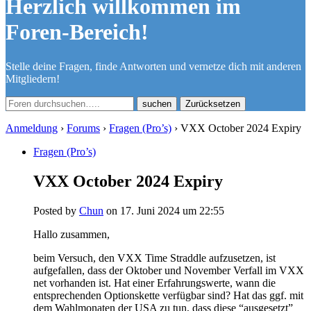
Herzlich willkommen im
Foren-Bereich!
Stelle deine Fragen, finde Antworten und vernetze dich mit anderen
Mitgliedern!
Zurücksetzen
Anmeldung
›
Forums
›
Fragen (Pro’s)
›
VXX October 2024 Expiry
Fragen (Pro’s)
VXX October 2024 Expiry
Posted by
Chun
on 17. Juni 2024 um 22:55
Hallo zusammen,
beim Versuch, den VXX Time Straddle aufzusetzen, ist
aufgefallen, dass der Oktober und November Verfall im VXX
net vorhanden ist. Hat einer Erfahrungswerte, wann die
entsprechenden Optionskette verfügbar sind? Hat das ggf. mit
dem Wahlmonaten der USA zu tun, dass diese “ausgesetzt”