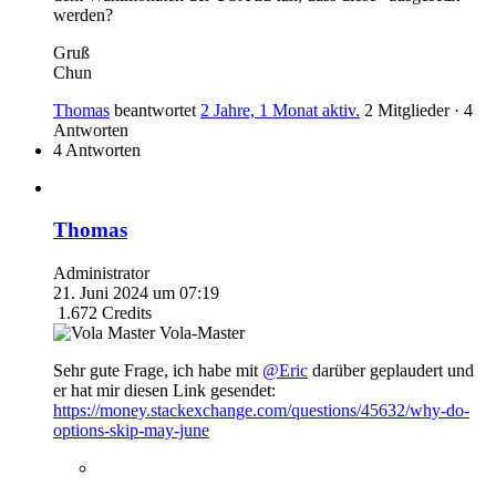
werden?
Gruß
Chun
Thomas
beantwortet
2 Jahre, 1 Monat aktiv.
2 Mitglieder
·
4
Antworten
4 Antworten
Thomas
Administrator
21. Juni 2024 um 07:19
1.672
Credits
Vola-Master
Sehr gute Frage, ich habe mit
@Eric
darüber geplaudert und
er hat mir diesen Link gesendet:
https://money.stackexchange.com/questions/45632/why-do-
options-skip-may-june