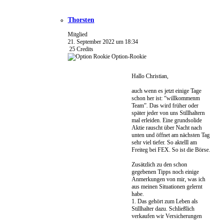
Thorsten
Mitglied
21. September 2022 um 18:34
25
Credits
Option-Rookie
Hallo Christian,
auch wenn es jetzt einige Tage
schon her ist: “willkommenm
Team”. Das wird früher oder
später jeder von uns Stillhaltern
mal erleiden. Eine grundsolide
Aktie rauscht über Nacht nach
unten und öffnet am nächsten Tag
sehr viel tiefer. So aktelll am
Freiteg bei FEX. So ist die Börse.
Zusätzlich zu den schon
gegebenen Tipps noch einige
Anmerkungen von mir, was ich
aus meinen Situationen gelernt
habe.
1. Das gehört zum Leben als
Stillhalter dazu. Schließlich
verkaufen wir Versicherungen