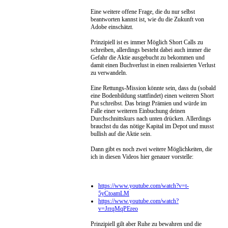
Eine weitere offene Frage, die du nur selbst
beantworten kannst ist, wie du die Zukunft von
Adobe einschätzt.
Prinzipiell ist es immer Möglich Short Calls zu
schreiben, allerdings besteht dabei auch immer die
Gefahr die Aktie ausgebucht zu bekommen und
damit einen Buchverlust in einen realisierten Verlust
zu verwandeln.
Eine Rettungs-Mission könnte sein, dass du (sobald
eine Bodenbildung stattfindet) einen weiteren Short
Put schreibst. Das
bringt Prämien und würde im
Falle einer weiteren Einbuchung deinen
Durchschnittskurs nach unten drücken. Allerdings
brauchst du das nötige Kapital im Depot und musst
bullish auf die Aktie sein.
Dann gibt es noch zwei weitere Möglichkeiten, die
ich in diesen Videos hier genauer vorstelle:
https://www.youtube.com/watch?v=t-
5yCtoamLM
https://www.youtube.com/watch?
v=JrrqMqPEreo
Prinzipiell gilt aber Ruhe zu bewahren und die