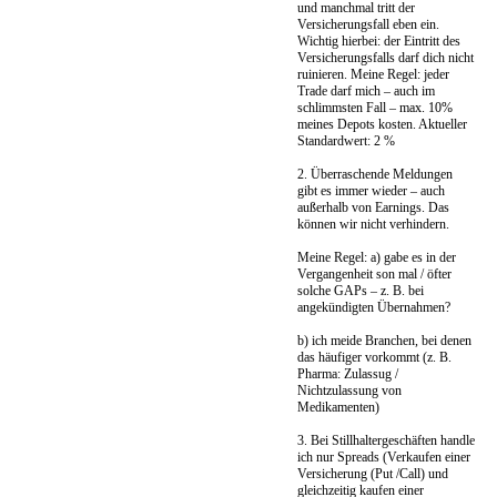
und manchmal tritt der
Versicherungsfall eben ein.
Wichtig hierbei: der Eintritt des
Versicherungsfalls darf dich nicht
ruinieren. Meine Regel: jeder
Trade darf mich – auch im
schlimmsten Fall – max. 10%
meines Depots kosten. Aktueller
Standardwert: 2 %
2. Überraschende Meldungen
gibt es immer wieder – auch
außerhalb von Earnings. Das
können wir nicht verhindern.
Meine Regel: a) gabe es in der
Vergangenheit son mal / öfter
solche GAPs – z. B. bei
angekündigten Übernahmen?
b) ich meide Branchen, bei denen
das häufiger vorkommt (z. B.
Pharma: Zulassug /
Nichtzulassung von
Medikamenten)
3. Bei Stillhaltergeschäften handle
ich nur Spreads (Verkaufen einer
Versicherung (Put /Call) und
gleichzeitig kaufen einer