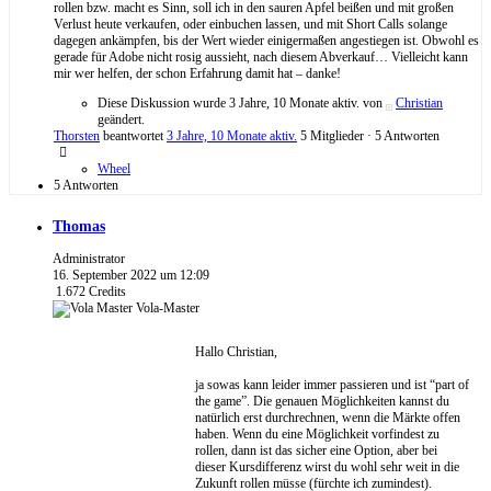
rollen bzw. macht es Sinn, soll ich in den sauren Apfel beißen und mit großen
Verlust heute verkaufen, oder einbuchen lassen, und mit Short Calls solange
dagegen ankämpfen, bis der Wert wieder einigermaßen angestiegen ist. Obwohl es
gerade für Adobe nicht rosig aussieht, nach diesem Abverkauf… Vielleicht kann
mir wer helfen, der schon Erfahrung damit hat – danke!
Diese Diskussion wurde 3 Jahre, 10 Monate aktiv. von
Christian
geändert.
Thorsten
beantwortet
3 Jahre, 10 Monate aktiv.
5 Mitglieder
·
5 Antworten
Wheel
5 Antworten
Thomas
Administrator
16. September 2022 um 12:09
1.672
Credits
Vola-Master
Hallo Christian,
ja sowas kann leider immer passieren und ist “part of
the game”. Die genauen Möglichkeiten kannst du
natürlich erst durchrechnen, wenn die Märkte offen
haben. Wenn du eine Möglichkeit vorfindest zu
rollen, dann ist das sicher eine Option, aber bei
dieser Kursdifferenz wirst du wohl sehr weit in die
Zukunft rollen müsse (fürchte ich zumindest).