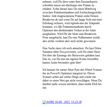
nehmen, weil Du diese unter dem Einstandspreis
schreiben musst um überhaupt eine Prämie zu
erhalten. Achte darauf dass Du einen Mittelweg
zwischen Prämieneinnahme und Ausbuchungsrisiko
findest. Jede eingenommene Prämie senkt Deinen
Breakeven ab und wenn Du auf lange Sicht mit einer
Erholung rechnest, wird irgendwann der Zeitpunkt
kommen, wo alle Prämieneinnahmen durch
Optionen den direktionalen Verlust in der Aktie
ausgleichen. Wird Dir die Aktie zum Breakeven
Preis ausgebucht, hast Du eine Nullnummer erzielt,
also nichts verdient aber auch nichts gewonnen.
Eine Sache muss ich noch anmerken: Du hast Deine
Situation ohne Not provoziert, weil Du einen Short
Put über die Earnings des Basiswerts gehalten hast.
Das ist, wie Du nun am eigenen Konto feststellen
kannst, keine besonders gute Idee!
Ich benutze für meine Short Puts den Wheel Scanner
der im PowerX Optimizer integriert ist. Dieser
Scanner achtet auf solche Dinge und würde mir
daher so einen Wert gar nicht vorschlagen. Wenn Du
darüber mehr wissen möchtest, dann melde Dich bei
mir.