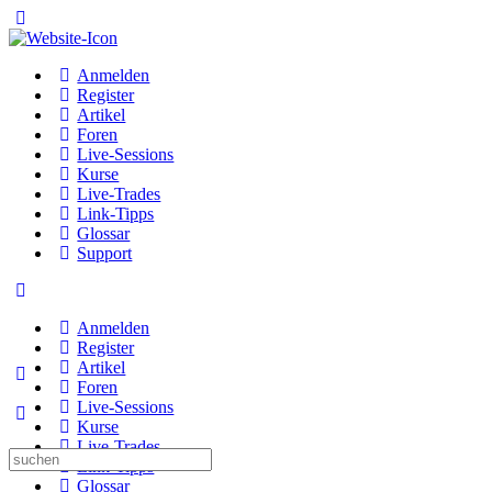
Toggle
Side
Panel
Anmelden
Register
Artikel
Foren
Live-Sessions
Kurse
Live-Trades
Link-Tipps
Glossar
Support
Toggle
Side
Anmelden
Panel
Register
Artikel
Foren
Live-Sessions
Kurse
Live-Trades
Suche
Link-Tipps
nach:
Glossar