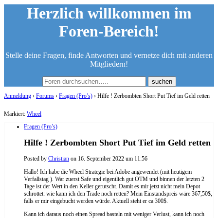
Herzlich willkommen im
Foren-Bereich!
Stelle deine Fragen, finde Antworten und vernetze dich mit anderen
Mitgliedern!
Anmeldung
›
Forums
›
Fragen (Pro’s)
›
Hilfe ! Zerbombten Short Put Tief im Geld retten
Markiert:
Wheel
Fragen (Pro’s)
Hilfe ! Zerbombten Short Put Tief im Geld retten
Posted by
Christian
on 16. September 2022 um 11:56
Hallo! Ich habe die Wheel Strategie bei Adobe angewendet (mit heutigem
Verfallstag ). War zuerst Safe und eigentlich gut OTM und binnen der letzten 2
Tage ist der Wert in den Keller gerutscht. Damit es mir jetzt nicht mein Depot
schrottet: wie kann ich den Trade noch retten? Mein Einstandspreis wäre 367,50$,
falls er mir eingebucht werden würde. Aktuell steht er ca 300$.
Kann ich daraus noch einen Spread basteln mit weniger Verlust, kann ich noch