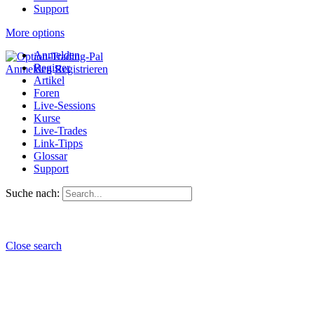
Support
More options
Anmelden
Register
Anmelden
Registrieren
Artikel
Foren
Live-Sessions
Kurse
Live-Trades
Link-Tipps
Glossar
Support
Suche nach:
Close search