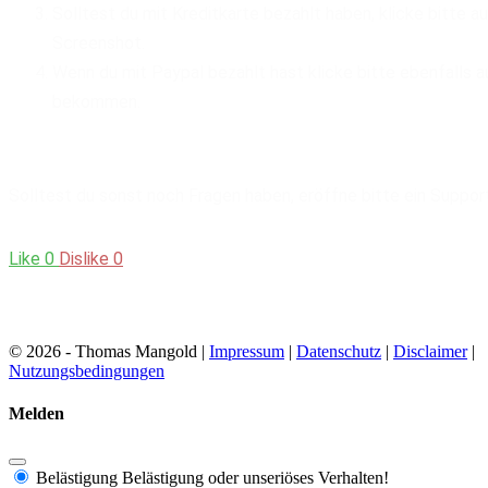
Solltest du mit Kreditkarte bezahlt haben, klicke bitte a
Screenshot.
Wenn du mit Paypal bezahlt hast klicke bitte ebenfalls a
bekommen.
Solltest du sonst noch Fragen haben, eröffne bitte ein Suppor
Was this article helpful?
Like
0
Dislike
0
Views:
57
© 2026 - Thomas Mangold |
Impressum
|
Datenschutz
|
Disclaimer
|
Nutzungsbedingungen
Melden
Belästigung
Belästigung oder unseriöses Verhalten!