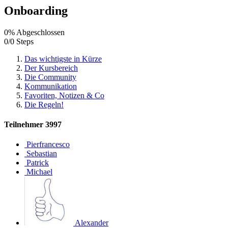
Onboarding
0% Abgeschlossen
0/0 Steps
Das wichtigste in Kürze
Der Kursbereich
Die Community
Kommunikation
Favoriten, Notizen & Co
Die Regeln!
Teilnehmer
3997
Pierfrancesco
Sebastian
Patrick
Michael
Alexander