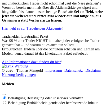
mit unglücklichen Trades nicht schon mal „auf die Nase gefallen“?
Wenn du bereits mehrmals über die Aktienmärkte gestolpert und
hingefallen bist, lautet unsere heutige Botschaft:
Sei ein Held, stehe
jetzt ein weiteres und letztes
Mal wieder auf und fange an, aus
Gewinnern statt Verlierern zu lernen.
Hier geht es zur Tradehelden-Akademie
!
Tradehelden Livetrading-Paket
Was 99 % aller Trader NICHT tun, aber jeder erfolgreiche Trader
gemacht hat – und warum du es auch tun solltest!
Erfolgreichen Tradern über die Schultern schauen und Lernen am
Modell, genau darauf ist das Livetrading-Paket aufgebaut.
Alle Informationen dazu findest du hier
!
© 2026 - Thomas Mangold |
Impressum
|
Datenschutz
|
Disclaimer
|
Nutzungsbedingungen
Melden
Belästigung
Belästigung oder unseriöses Verhalten!
Beleidigung
Enthält beleidigende oder herabsetzende Inhalte