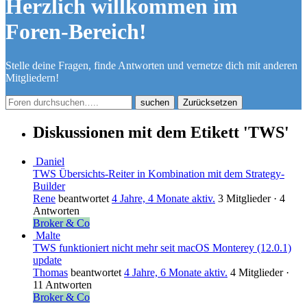
Herzlich willkommen im
Foren-Bereich!
Stelle deine Fragen, finde Antworten und vernetze dich mit anderen
Mitgliedern!
Zurücksetzen
Diskussionen mit dem Etikett 'TWS'
Daniel
TWS Übersichts-Reiter in Kombination mit dem Strategy-
Builder
Rene
beantwortet
4 Jahre, 4 Monate aktiv.
3 Mitglieder
·
4
Antworten
Broker & Co
Malte
TWS funktioniert nicht mehr seit macOS Monterey (12.0.1)
update
Thomas
beantwortet
4 Jahre, 6 Monate aktiv.
4 Mitglieder
·
11 Antworten
Broker & Co