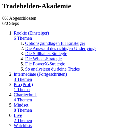
Tradehelden-Akademie
0% Abgeschlossen
0/0 Steps
Rookie (Einsteiger)
6 Themen
Optionsgrundlagen für Einsteiger
Die Auswahl des richtigen Underlyings
Die Stillhalter-Strategie
Die Wheel-Strategie
Die PowerX-Strategie
So analysierst du deine Trades
Intermediate (Fortgeschritten)
3 Themen
Pro (Profi)
1 Thema
Charttechnik
4 Themen
Mindset
8 Themen
Live
2 Themen
Watchlists