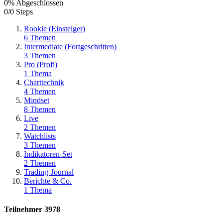
0% Abgeschlossen
0/0 Steps
Rookie (Einsteiger)
6 Themen
Intermediate (Fortgeschritten)
3 Themen
Pro (Profi)
1 Thema
Charttechnik
4 Themen
Mindset
8 Themen
Live
2 Themen
Watchlists
3 Themen
Indikatoren-Set
2 Themen
Trading-Journal
Berichte & Co.
1 Thema
Teilnehmer
3978