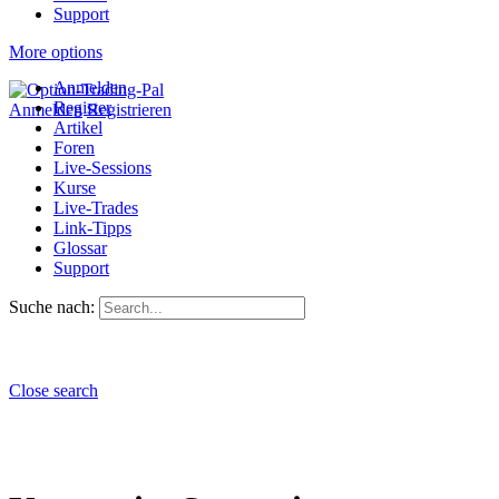
Support
More options
Anmelden
Register
Anmelden
Registrieren
Artikel
Foren
Live-Sessions
Kurse
Live-Trades
Link-Tipps
Glossar
Support
Suche nach:
Close search