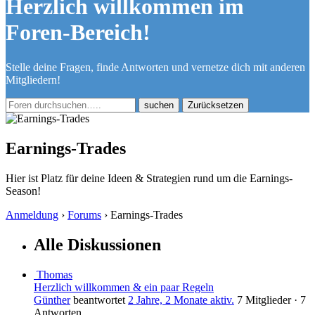
Herzlich willkommen im
Foren-Bereich!
Stelle deine Fragen, finde Antworten und vernetze dich mit anderen
Mitgliedern!
Zurücksetzen
Earnings-Trades
Hier ist Platz für deine Ideen & Strategien rund um die Earnings-
Season!
Anmeldung
›
Forums
›
Earnings-Trades
Alle Diskussionen
Thomas
Herzlich willkommen & ein paar Regeln
Günther
beantwortet
2 Jahre, 2 Monate aktiv.
7 Mitglieder
·
7
Antworten