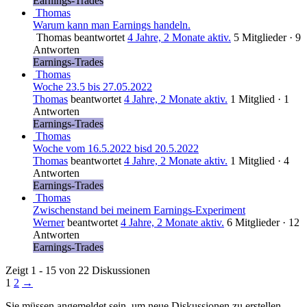
Earnings-Trades
Thomas
Warum kann man Earnings handeln.
Thomas
beantwortet
4 Jahre, 2 Monate aktiv.
5 Mitglieder
·
9
Antworten
Earnings-Trades
Thomas
Woche 23.5 bis 27.05.2022
Thomas
beantwortet
4 Jahre, 2 Monate aktiv.
1 Mitglied
·
1
Antworten
Earnings-Trades
Thomas
Woche vom 16.5.2022 bisd 20.5.2022
Thomas
beantwortet
4 Jahre, 2 Monate aktiv.
1 Mitglied
·
4
Antworten
Earnings-Trades
Thomas
Zwischenstand bei meinem Earnings-Experiment
Werner
beantwortet
4 Jahre, 2 Monate aktiv.
6 Mitglieder
·
12
Antworten
Earnings-Trades
Zeigt 1 - 15 von 22 Diskussionen
1
2
→
Sie müssen angemeldet sein, um neue Diskussionen zu erstellen.